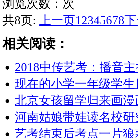
浏览次数：
次
共8页:
上一页
1
2
3
4
5
6
7
8
下
相关阅读：
2018中传艺考：播音
现在的小学一年级学生
北京女孩留学归来画漫
河南姑娘带娃读名校研
艺考结束后考点一片狼