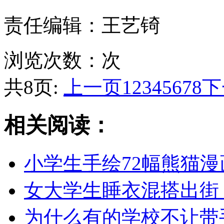
责任编辑：王艺锜
浏览次数：
次
共8页:
上一页
1
2
3
4
5
6
7
8
下
相关阅读：
小学生手绘72幅熊猫
女大学生睡衣混搭出街 网友
为什么有的学校不让带