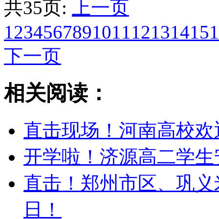
共35页:
上一页
1
2
3
4
5
6
7
8
9
10
11
12
13
14
15
1
下一页
相关阅读：
直击现场！河南高校欢
开学啦！济源高二学生
直击！郑州市区、巩义
日！