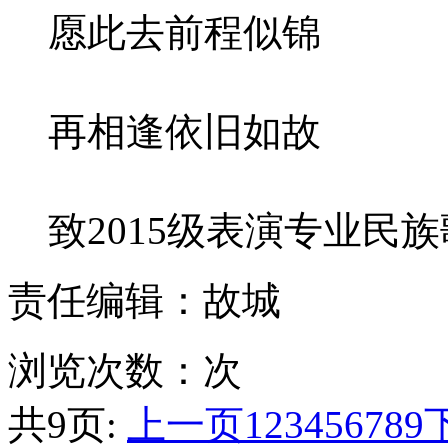
愿此去前程似锦
再相逢依旧如故
致2015级表演专业民族
责任编辑：故城
浏览次数：
次
共9页:
上一页
1
2
3
4
5
6
7
8
9