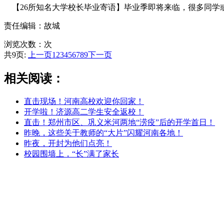
【26所知名大学校长毕业寄语】毕业季即将来临，很多同学或走
责任编辑：故城
浏览次数：
次
共9页:
上一页
1
2
3
4
5
6
7
8
9
下一页
相关阅读：
直击现场！河南高校欢迎你回家！
开学啦！济源高二学生安全返校！
直击！郑州市区、巩义米河两地“涝疫”后的开学首日！
昨晚，这些关于教师的“大片”闪耀河南各地！
昨夜，开封为他们点亮！
校园围墙上，“长”满了家长