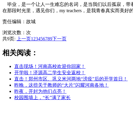
毕业，是一个让人一生难忘的名词，是当我们以后孤寂，带着
在那段时光里，遇见你们，my teachers，是我青春真实而美
责任编辑：故城
浏览次数：
次
共9页:
上一页
1
2
3
4
5
6
7
8
9
下一页
相关阅读：
直击现场！河南高校欢迎你回家！
开学啦！济源高二学生安全返校！
直击！郑州市区、巩义米河两地“涝疫”后的开学首日！
昨晚，这些关于教师的“大片”闪耀河南各地！
昨夜，开封为他们点亮！
校园围墙上，“长”满了家长