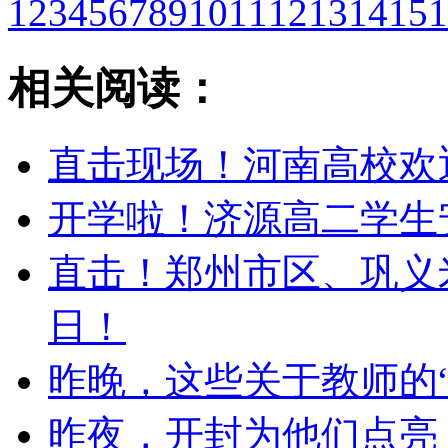
1
2
3
4
5
6
7
8
9
10
11
12
13
14
15
1
相关阅读：
直击现场！河南高校欢
开学啦！济源高二学生
直击！郑州市区、巩义
日！
昨晚，这些关于教师的
昨夜，开封为他们点亮