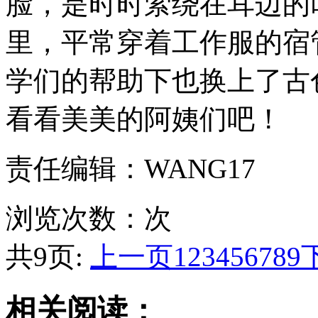
脸，是时时萦绕在耳边的
里，平常穿着工作服的宿
学们的帮助下也换上了古
看看美美的阿姨们吧！
责任编辑：WANG17
浏览次数：
次
共9页:
上一页
1
2
3
4
5
6
7
8
9
相关阅读：