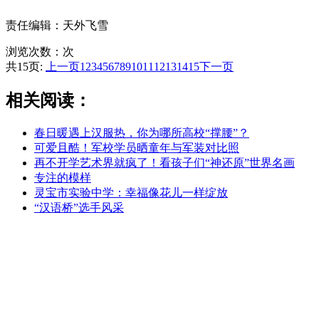
责任编辑：天外飞雪
浏览次数：
次
共15页:
上一页
1
2
3
4
5
6
7
8
9
10
11
12
13
14
15
下一页
相关阅读：
春日暖遇上汉服热，你为哪所高校“撑腰”？
可爱且酷！军校学员晒童年与军装对比照
再不开学艺术界就疯了！看孩子们“神还原”世界名画
专注的模样
灵宝市实验中学：幸福像花儿一样绽放
“汉语桥”选手风采