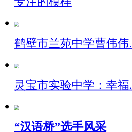
专注的模样
鹤壁市兰苑中学曹伟伟..
灵宝市实验中学：幸福..
“汉语桥”选手风采