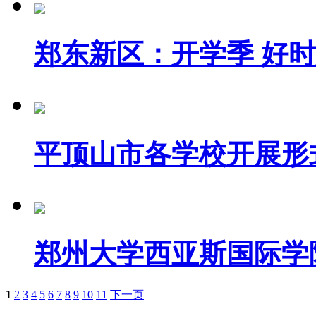
郑东新区：开学季 好时光
平顶山市各学校开展形式.
郑州大学西亚斯国际学院.
1
2
3
4
5
6
7
8
9
10
11
下一页