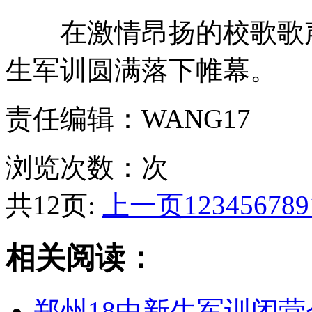
在激情昂扬的校歌歌声中
生军训圆满落下帷幕。
责任编辑：WANG17
浏览次数：
次
共12页:
上一页
1
2
3
4
5
6
7
8
9
相关阅读：
郑州18中新生军训闭