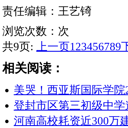
责任编辑：王艺锜
浏览次数：
次
共9页:
上一页
1
2
3
4
5
6
7
8
9
相关阅读：
美哭！西亚斯国际学院2
登封市区第三初级中学
河南高校耗资近300万建