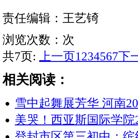
责任编辑：王艺锜
浏览次数：
次
共7页:
上一页
1
2
3
4
5
6
7
下
相关阅读：
雪中起舞展芳华 河南2
美哭！西亚斯国际学院2
登封市区第三初中：缤