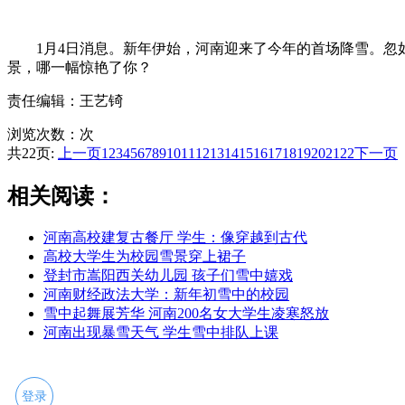
1月4日消息。新年伊始，河南迎来了今年的首场降雪。忽如
景，哪一幅惊艳了你？
责任编辑：王艺锜
浏览次数：
次
共22页:
上一页
1
2
3
4
5
6
7
8
9
10
11
12
13
14
15
16
17
18
19
20
21
22
下一页
相关阅读：
河南高校建复古餐厅 学生：像穿越到古代
高校大学生为校园雪景穿上裙子
登封市嵩阳西关幼儿园 孩子们雪中嬉戏
河南财经政法大学：新年初雪中的校园
雪中起舞展芳华 河南200名女大学生凌寒怒放
河南出现暴雪天气 学生雪中排队上课
登录