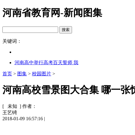
河南省教育网-新闻图集
关键词：
河南高中举行高考百天誓师 我
首页
>
图集
>
校园图片
>
河南高校雪景图大合集 哪一张
[ 未知 ]
作者：
王艺锜
2018-01-09 16:57:16
|