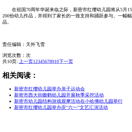
在祖国70周年华诞来临之际，新密市红缨幼儿园将从5月15
200份幼儿作品，并得到了家长的一致支持和踊跃参与。一幅
品。
责任编辑：天外飞雪
浏览次数：
次
共10页:
上一页
1
2
3
4
5
6
7
8
9
10
下一页
相关阅读：
新密市红缨幼儿园举办亲子运动会
新密市西大街瞻鹤幼儿园开展秋季采挖活动
新密市幼儿园结构游戏观摩活动在小哈佛幼儿园举行
新密市红缨幼儿园举办庆“六一”文艺汇演活动