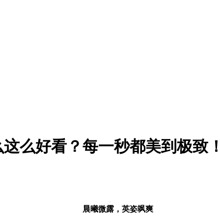
这么好看？每一秒都美到极致！(
晨曦微露，英姿飒爽