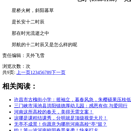
星桥火树，斜阳暮草
是长安十二时辰
那在时光流逝之中
郑航的十二时辰又是怎么样的呢
责任编辑：天外飞雪
浏览次数：
次
共9页:
上一页
1
2
3
4
5
6
7
8
9
下一页
相关阅读：
许昌市古槐街小学：摇袖立，暮春风急，朱樱硕果压枝低
三门峡市渑池县洪阳镇德厚幼儿园：感恩有你 与爱同行
河南这所高校的春天，美得无需文案！
这哪是课程结课秀，分明就是顶级视觉大片！
无亭不成景！你愿意为哪所河南高校“亭”留？
约！第一波河南校园春景来袭！快来打卡