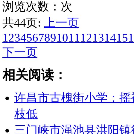
浏览次数：
次
共44页:
上一页
1
2
3
4
5
6
7
8
9
10
11
12
13
14
15
1
下一页
相关阅读：
许昌市古槐街小学：摇
枝低
三门峡市渑池县洪阳镇