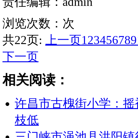
责任编辑：admin
浏览次数：
次
共22页:
上一页
1
2
3
4
5
6
7
8
9
下一页
相关阅读：
许昌市古槐街小学：摇
枝低
三门峡市渑池县洪阳镇