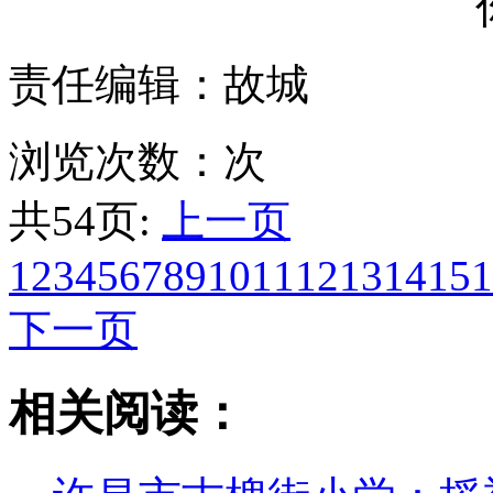
你
责任编辑：故城
浏览次数：
次
共54页:
上一页
1
2
3
4
5
6
7
8
9
10
11
12
13
14
15
1
下一页
相关阅读：