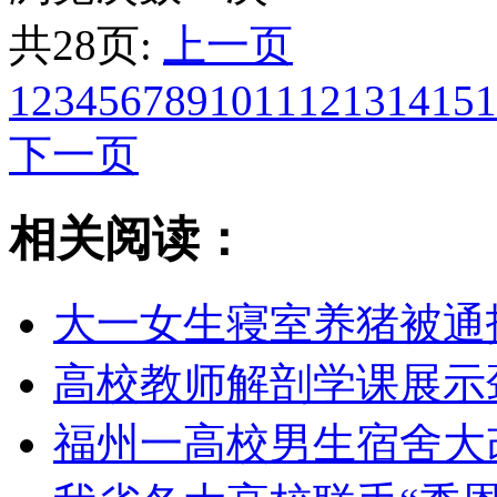
共28页:
上一页
1
2
3
4
5
6
7
8
9
10
11
12
13
14
15
1
下一页
相关阅读：
大一女生寝室养猪被通
高校教师解剖学课展示
福州一高校男生宿舍大