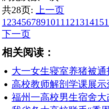
共28页:
上一页
1
2
3
4
5
6
7
8
9
10
11
12
13
14
15
1
下一页
相关阅读：
大一女生寝室养猪被通
高校教师解剖学课展示
福州一高校男生宿舍大