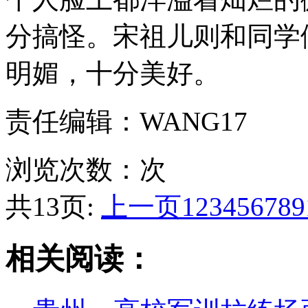
分搞怪。宋祖儿则和同学
明媚，十分美好。
责任编辑：WANG17
浏览次数：
次
共13页:
上一页
1
2
3
4
5
6
7
8
9
相关阅读：