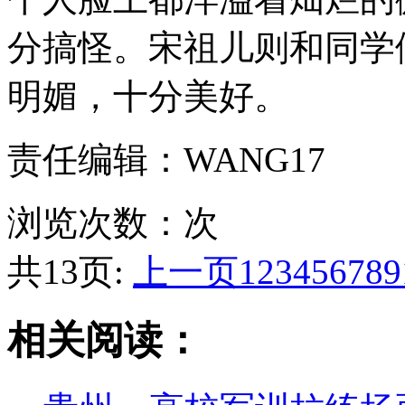
分搞怪。宋祖儿则和同学
明媚，十分美好。
责任编辑：WANG17
浏览次数：
次
共13页:
上一页
1
2
3
4
5
6
7
8
9
相关阅读：