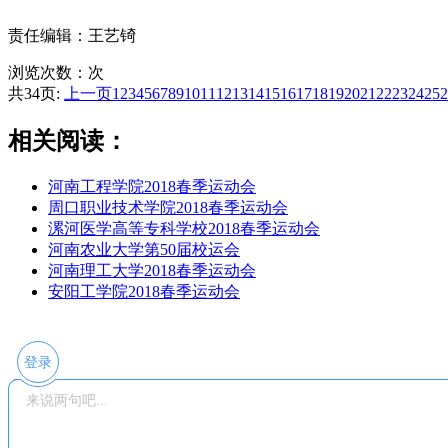
责任编辑：王艺锜
浏览次数：
次
共34页:
上一页
1
2
3
4
5
6
7
8
9
10
11
12
13
14
15
16
17
18
19
20
21
22
23
24
25
2
相关阅读：
河南工程学院2018春季运动会
周口职业技术学院2018春季运动会
漯河医学高等专科学校2018春季运动会
河南农业大学第50届校运会
河南理工大学2018春季运动会
安阳工学院2018春季运动会
登录