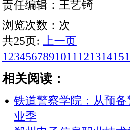
责任编辑：王艺锜
浏览次数：
次
共25页:
上一页
1
2
3
4
5
6
7
8
9
10
11
12
13
14
15
1
相关阅读：
铁道警察学院：从预备
业季