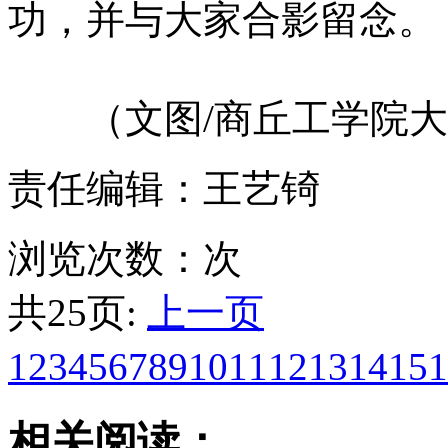
功，并与大家合影留念。
（文图/商丘工学院大学
责任编辑：王艺锜
浏览次数：
次
共25页:
上一页
1
2
3
4
5
6
7
8
9
10
11
12
13
14
15
1
相关阅读：