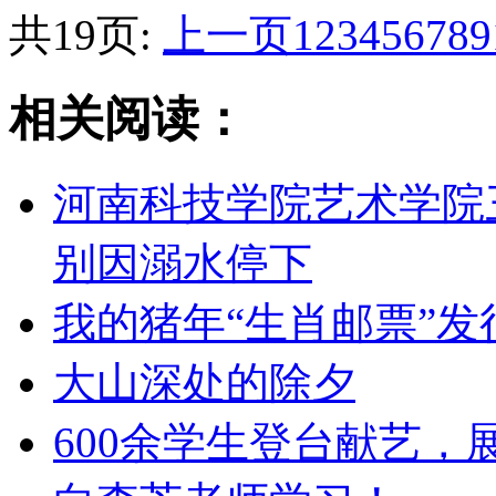
共19页:
上一页
1
2
3
4
5
6
7
8
9
相关阅读：
河南科技学院艺术学院
别因溺水停下
我的猪年“生肖邮票”发
大山深处的除夕
600余学生登台献艺，