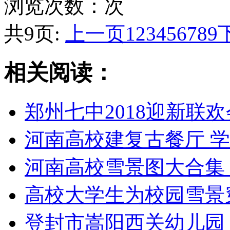
浏览次数：
次
共9页:
上一页
1
2
3
4
5
6
7
8
9
相关阅读：
郑州七中2018迎新联欢
河南高校建复古餐厅 
河南高校雪景图大合集
高校大学生为校园雪景
登封市嵩阳西关幼儿园