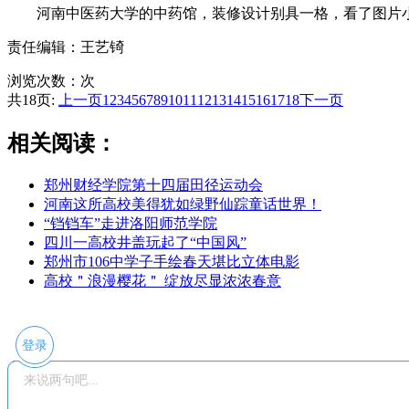
河南中医药大学的中药馆，装修设计别具一格，看了图片小
责任编辑：王艺锜
浏览次数：
次
共18页:
上一页
1
2
3
4
5
6
7
8
9
10
11
12
13
14
15
16
17
18
下一页
相关阅读：
郑州财经学院第十四届田径运动会
河南这所高校美得犹如绿野仙踪童话世界！
“铛铛车”走进洛阳师范学院
四川一高校井盖玩起了“中国风”
郑州市106中学子手绘春天堪比立体电影
高校＂浪漫樱花＂ 绽放尽显浓浓春意
登录