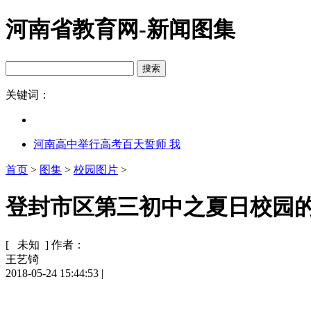
河南省教育网-新闻图集
关键词：
河南高中举行高考百天誓师 我
首页
>
图集
>
校园图片
>
登封市区第三初中之夏日校园
[ 未知 ]
作者：
王艺锜
2018-05-24 15:44:53
|