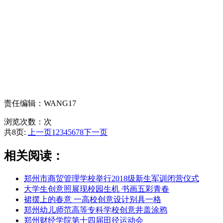
责任编辑：WANG17
浏览次数：
次
共8页:
上一页
1
2
3
4
5
6
7
8
下一页
相关阅读：
郑州市商贸管理学校举行2018级新生军训闭营仪式
大学生创意照展现校园生机 书画五彩青春
裙摆上的春意 一高校创意设计别具一格
郑州幼儿师范高等专科学校创意井盖涂鸦
郑州财经学院第十四届田径运动会