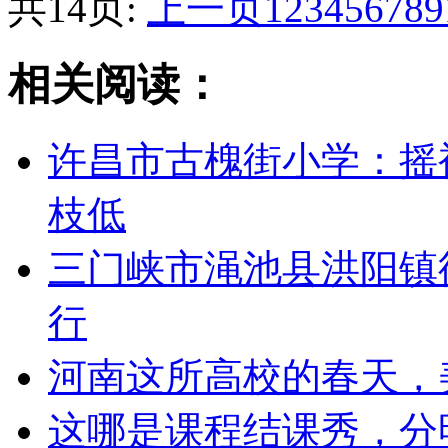
共14页:
上一页
1
2
3
4
5
6
7
8
9
相关阅读：
许昌市古槐街小学：摇
枝低
三门峡市渑池县洪阳镇
行
河南这所高校的春天，
这哪是课程结课秀，分