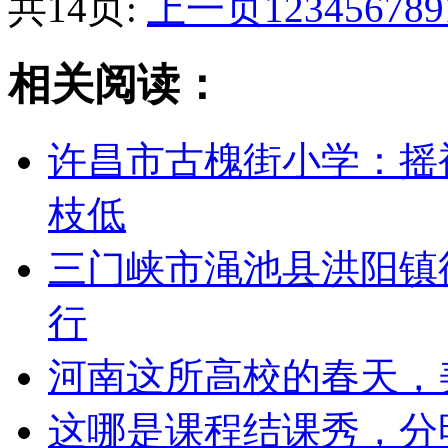
共14页:
上一页
1
2
3
4
5
6
7
8
9
相关阅读：
许昌市古槐街小学：摇
枝低
三门峡市渑池县洪阳镇
行
河南这所高校的春天，
这哪是课程结课秀，分