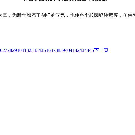
雪，为新年增添了别样的气氛，也使各个校园银装素裹，仿佛变
6
27
28
29
30
31
32
33
34
35
36
37
38
39
40
41
42
43
44
45
下一页