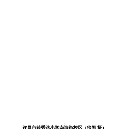
许昌市毓秀路小学南海街校区（徐凯 摄）