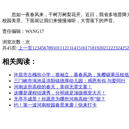
忽如一夜春风来，千树万树梨花开。近日，我省多地普降大
校园美景。下面就让我们来慢慢倾听，大雪落下的声音。
责任编辑：WANG17
浏览次数：
次
共45页:
上一页
1
2
3
4
5
6
7
8
9
10
11
12
13
14
15
16
17
18
19
20
21
22
23
24
25
2
相关阅读：
许昌市古槐街小学：摇袖立，暮春风急，朱樱硕果压枝低
三门峡市渑池县洪阳镇德厚幼儿园：感恩有你 与爱同行
河南这所高校的春天，美得无需文案！
这哪是课程结课秀，分明就是顶级视觉大片！
无亭不成景！你愿意为哪所河南高校“亭”留？
约！第一波河南校园春景来袭！快来打卡