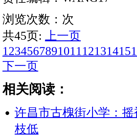
浏览次数：
次
共45页:
上一页
1
2
3
4
5
6
7
8
9
10
11
12
13
14
15
1
下一页
相关阅读：
许昌市古槐街小学：摇
枝低