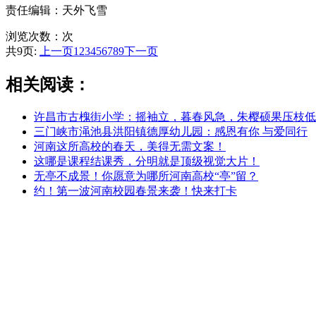
责任编辑：天外飞雪
浏览次数：
次
共9页:
上一页
1
2
3
4
5
6
7
8
9
下一页
相关阅读：
许昌市古槐街小学：摇袖立，暮春风急，朱樱硕果压枝低
三门峡市渑池县洪阳镇德厚幼儿园：感恩有你 与爱同行
河南这所高校的春天，美得无需文案！
这哪是课程结课秀，分明就是顶级视觉大片！
无亭不成景！你愿意为哪所河南高校“亭”留？
约！第一波河南校园春景来袭！快来打卡