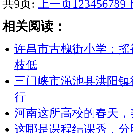
共9页:
上一页
1
2
3
4
5
6
7
8
9
相关阅读：
许昌市古槐街小学：摇
枝低
三门峡市渑池县洪阳镇
行
河南这所高校的春天，
这哪是课程结课秀，分