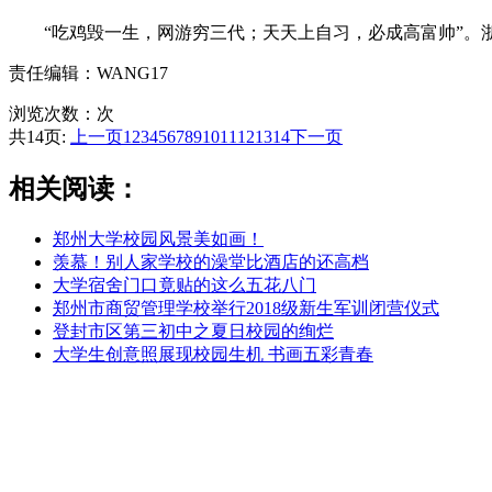
“吃鸡毁一生，网游穷三代；天天上自习，必成高富帅”。浙
责任编辑：WANG17
浏览次数：
次
共14页:
上一页
1
2
3
4
5
6
7
8
9
10
11
12
13
14
下一页
相关阅读：
郑州大学校园风景美如画！
羡慕！别人家学校的澡堂比酒店的还高档
大学宿舍门口竟贴的这么五花八门
郑州市商贸管理学校举行2018级新生军训闭营仪式
登封市区第三初中之夏日校园的绚烂
大学生创意照展现校园生机 书画五彩青春