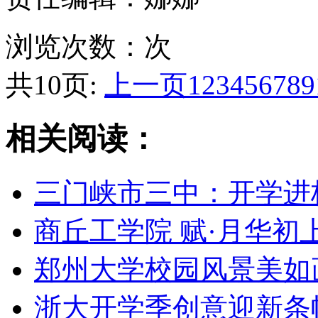
浏览次数：
次
共10页:
上一页
1
2
3
4
5
6
7
8
9
相关阅读：
三门峡市三中：开学进
商丘工学院 赋·月华初
郑州大学校园风景美如
浙大开学季创意迎新条