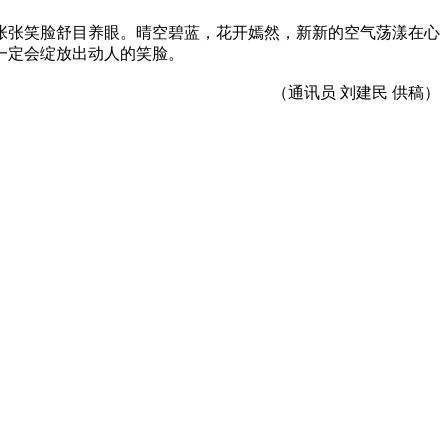
张笑脸舒目养眼。晴空碧蓝，花开嫣然，新新的空气荡漾在心
一定会绽放出动人的笑脸。
（通讯员 刘建民 供稿）