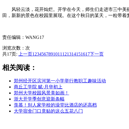
风轻云淡，花开灿烂。开学在今天，师生们走进市三中美丽
田，新新的景色在校园里展现。在这个秋日的某天，一粒带着
责任编辑：WANG17
浏览次数：
次
共17页:
上一页
1
2
3
4
5
6
7
8
9
10
11
12
13
14
15
16
17
下一页
相关阅读：
郑州经开区滨河第一小学举行教职工趣味活动
商丘工学院 赋·月华初上
郑州大学校园风景美如画！
浙大开学季创意迎新条幅
羡慕！别人家学校的澡堂比酒店的还高档
大学宿舍门口竟贴的这么五花八门