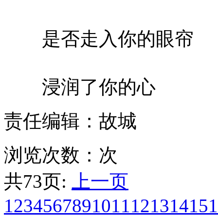
是否走入你的眼帘
浸润了你的心
责任编辑：故城
浏览次数：
次
共73页:
上一页
1
2
3
4
5
6
7
8
9
10
11
12
13
14
15
1