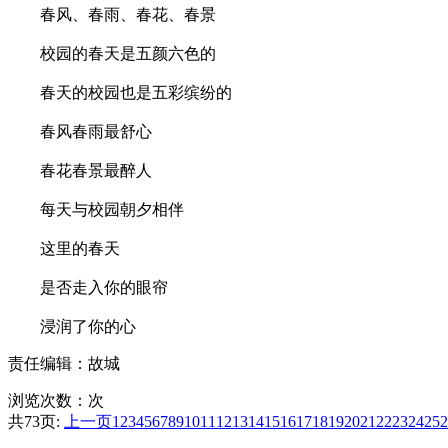
春风、春雨、春花、春景
校园的春天是五颜六色的
春天的校园也是五彩缤纷的
春风春雨最舒心
春花春景最醉人
每天与校园朝夕相伴
这里的春天
是否走入你的眼帘
浸润了你的心
责任编辑：故城
浏览次数：
次
共73页:
上一页
1
2
3
4
5
6
7
8
9
10
11
12
13
14
15
16
17
18
19
20
21
22
23
24
25
2