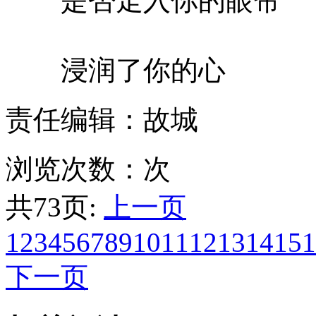
是否走入你的眼帘
浸润了你的心
责任编辑：故城
浏览次数：
次
共73页:
上一页
1
2
3
4
5
6
7
8
9
10
11
12
13
14
15
1
下一页