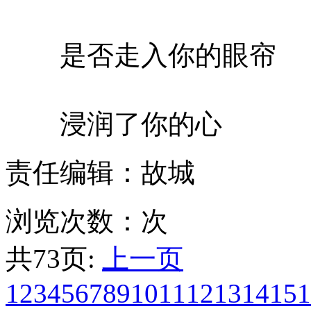
是否走入你的眼帘
浸润了你的心
责任编辑：故城
浏览次数：
次
共73页:
上一页
1
2
3
4
5
6
7
8
9
10
11
12
13
14
15
1