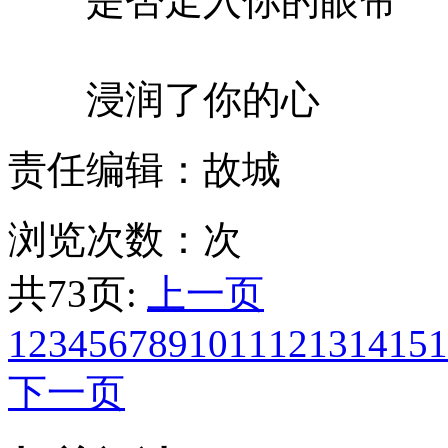
是否走入你的眼帘
浸润了你的心
责任编辑：故城
浏览次数：
次
共73页:
上一页
1
2
3
4
5
6
7
8
9
10
11
12
13
14
15
1
下一页